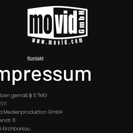
Kontakt
mpressum
ben gemäß § 5 TMG
TER
d Medienproduktion GmbH
enstr. 6
5 Kirchbarkau