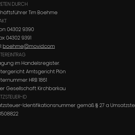
RETEN DURCH
häftsführer Tim Boehme
AKT
on: 04302 9390
ax: 04302 9391
l:
boehme@movid.com
STEREINTRAG
agung im Handelsregister.
tergericht: Amtsgericht Plön
sternummer: HRB 1861
der Gesellschaft: Kirchbarkau
TZSTEUER-ID
tzsteuer-Identifikationsnummer gemäß § 27 a Umsatzste
73508822